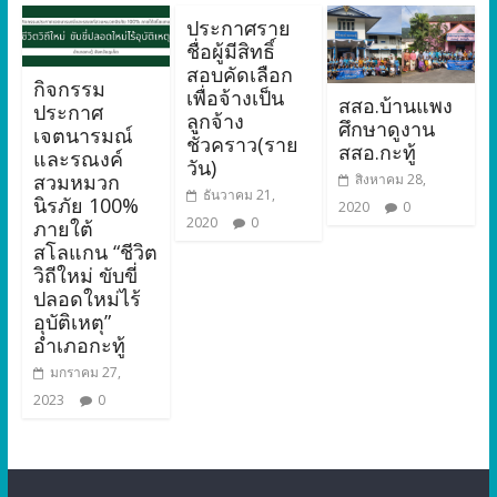
ประกาศราย
ชื่อผู้มีสิทธิ์
สอบคัดเลือก
กิจกรรม
เพื่อจ้างเป็น
สสอ.บ้านแพง
ประกาศ
ลูกจ้าง
ศึกษาดูงาน
เจตนารมณ์
ชั่วคราว(ราย
สสอ.กะทู้
และรณงค์
วัน)
สวมหมวก
สิงหาคม 28,
ธันวาคม 21,
นิรภัย 100%
2020
0
2020
0
ภายใต้
สโลแกน “ชีวิต
วิถีใหม่ ขับขี่
ปลอดใหม่ไร้
อุบัติเหตุ”
อำเภอกะทู้
มกราคม 27,
2023
0