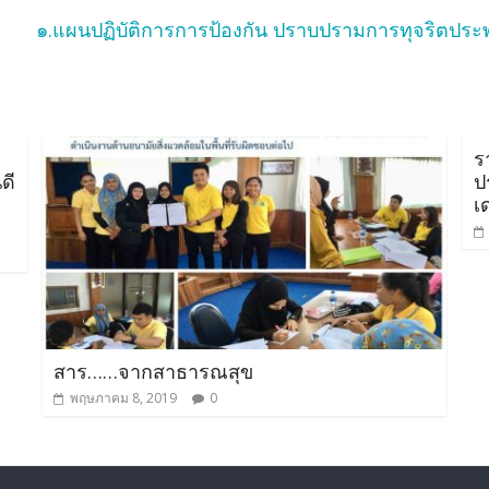
๑.แผนปฏิบัติการการป้องกัน ปราบปรามการทุจริตประ
ร
ดี
ป
เ
สาร……จากสาธารณสุข
พฤษภาคม 8, 2019
0