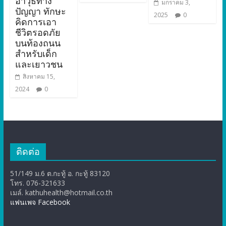
อาวุธทาง
มกราคม 3,
ปัญญา ทักษะ
2025
0
คิดการเอา
ชีวิตรอดภัย
บนท้องถนน
สำหรับเด็ก
และเยาวชน
สิงหาคม 15,
2024
0
ติดต่อ
51/149 ม.6 ต.กะทู้ อ. กะทู้ 83120
โทร. 076-321633
เมล์. kathuhealth@hotmail.co.th
แฟนเพจ Facebook