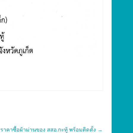
คาซื้อผ้าม่านของ สสอ.กะทู้ พร้อมติดตั้ง
→