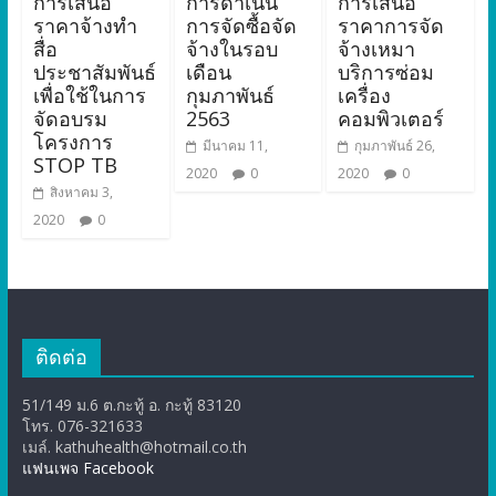
การเสนอ
การดำเนิน
การเสนอ
ราคาจ้างทำ
การจัดซื้อจัด
ราคาการจัด
สื่อ
จ้างในรอบ
จ้างเหมา
ประชาสัมพันธ์
เดือน
บริการซ่อม
เพื่อใช้ในการ
กุมภาพันธ์
เครื่อง
จัดอบรม
2563
คอมพิวเตอร์
โครงการ
มีนาคม 11,
กุมภาพันธ์ 26,
STOP TB
2020
0
2020
0
สิงหาคม 3,
2020
0
ติดต่อ
51/149 ม.6 ต.กะทู้ อ. กะทู้ 83120
โทร. 076-321633
เมล์. kathuhealth@hotmail.co.th
แฟนเพจ Facebook