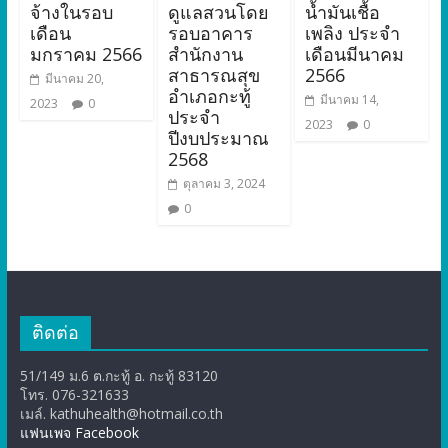
จ้างในรอบ
ดูแลสวนโดย
น้ำมันเชื้อ
เดือน
รอบอาคาร
เพลิง ประจำ
มกราคม 2566
สำนักงาน
เดือนมีนาคม
สาธารณสุข
2566
มีนาคม 20,
อำเภอกะทู้
มีนาคม 14,
2023
0
ประจำ
2023
0
ปีงบประมาณ
2568
ตุลาคม 3, 2024
0
ติดต่อ
51/149 ม.6 ต.กะทู้ อ. กะทู้ 83120
โทร. 076-321633
เมล์. kathuhealth@hotmail.co.th
แฟนเพจ Facebook