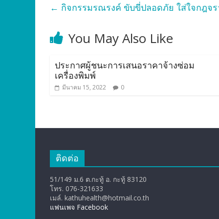
←
กิจกรรมรณรงค์ ขับขี่ปลอดภัย ใส่ใจกฎจราจ
You May Also Like
ประกาศผู้ชนะการเสนอราคาจ้างซ่อม
เครื่องพิมพ์
มีนาคม 15, 2022
0
ติดต่อ
51/149 ม.6 ต.กะทู้ อ. กะทู้ 83120
โทร. 076-321633
เมล์. kathuhealth@hotmail.co.th
แฟนเพจ Facebook