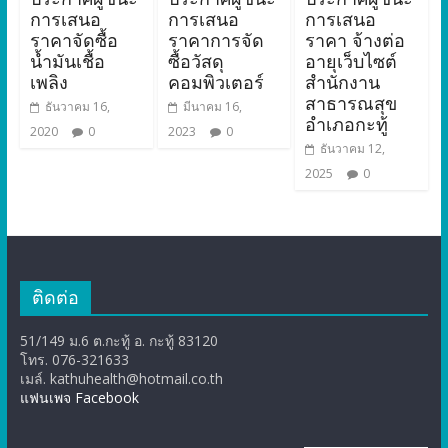
การเสนอ
การเสนอ
การเสนอ
ราคาจัดซื้อ
ราคาการจัด
ราคา จ้างต่อ
น้ำมันเชื้อ
ซื้อวัสดุ
อายุเว็บไซต์
เพลิง
คอมพิวเตอร์
สำนักงาน
สาธารณสุข
ธันวาคม 16,
มีนาคม 16,
อำเภอกะทู้
2020
0
2023
0
ธันวาคม 12,
2025
0
ติดต่อ
51/149 ม.6 ต.กะทู้ อ. กะทู้ 83120
โทร. 076-321633
เมล์. kathuhealth@hotmail.co.th
แฟนเพจ Facebook