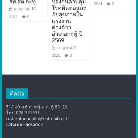
รพ.สต.กะทู้
ป้องกันควบคุม
2021
0
โรคติดต่อและ
พฤษภาคม 17,
ภัยสุขภาพใน
2021
0
แรงงาน
ต่างด้าว
อำเภอกะทู้ ปี
2569
กรกฎาคม 21,
2026
0
ติดต่อ
51/149 ม.6 ต.กะทู้ อ. กะทู้ 83120
โทร. 076-321633
เมล์. kathuhealth@hotmail.co.th
แฟนเพจ Facebook