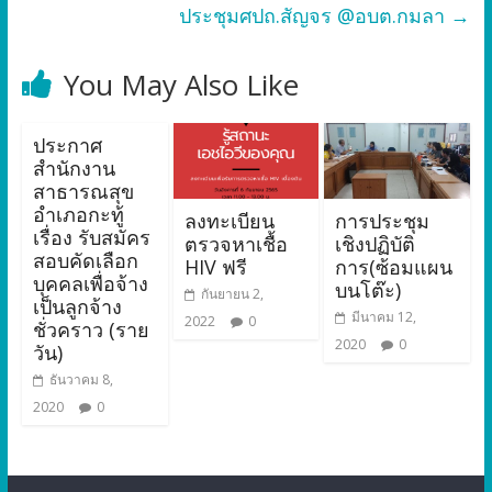
ประชุมศปถ.สัญจร @อบต.กมลา
→
You May Also Like
ประกาศ
สำนักงาน
สาธารณสุข
อำเภอกะทู้
ลงทะเบียน
การประชุม
เรื่อง รับสมัคร
ตรวจหาเชื้อ
เชิงปฏิบัติ
สอบคัดเลือก
HIV ฟรี
การ(ซ้อมแผน
บุคคลเพื่อจ้าง
บนโต๊ะ)
กันยายน 2,
เป็นลูกจ้าง
มีนาคม 12,
2022
0
ชั่วคราว (ราย
2020
0
วัน)
ธันวาคม 8,
2020
0