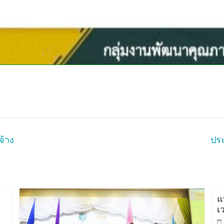
จ้าง
ประ
แ
เ