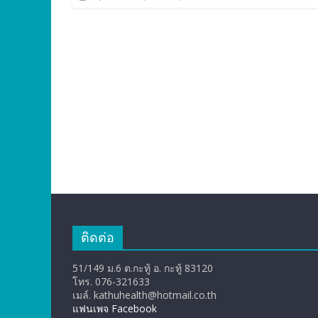
ติดต่อ
51/149 ม.6 ต.กะทู้ อ. กะทู้ 83120
โทร. 076-321633
เมล์. kathuhealth@hotmail.co.th
แฟนเพจ Facebook