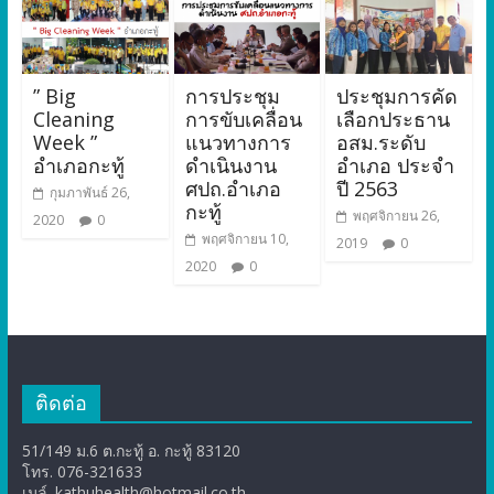
” Big
การประชุม
ประชุมการคัด
Cleaning
การขับเคลื่อน
เลือกประธาน
Week ”
แนวทางการ
อสม.ระดับ
อำเภอกะทู้
ดำเนินงาน
อำเภอ ประจำ
ศปถ.อำเภอ
ปี 2563
กุมภาพันธ์ 26,
กะทู้
พฤศจิกายน 26,
2020
0
พฤศจิกายน 10,
2019
0
2020
0
ติดต่อ
51/149 ม.6 ต.กะทู้ อ. กะทู้ 83120
โทร. 076-321633
เมล์. kathuhealth@hotmail.co.th