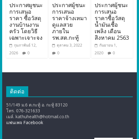
ประกาศผูชนะ
ประกาศผู้ชนะ
ประกาศผู้ชนะ
การเสนอ
การเสนอ
การเสนอ
ราคา ซื้อวัสดุ
ราคาจ้างเหมา
ราคาซื้อวัสดุ
งานบ้านงาน
ดูแลสวย
น้ำมันเชื้อ
ครัว โดยวิธี
ภายใน
เพลิง เดือน
เฉพาะเจาะจง
รพ.สต.กะทู้
สิงหาคม 2563
กุมภาพันธ์ 12,
ตุลาคม 3, 2022
กันยายน 1,
2026
0
0
2020
0
ติดต่อ
51/149 ม.6 ต.กะทู้ อ. กะทู้ 83120
โทร. 076-321633
เมล์. kathuhealth@hotmail.co.th
แฟนเพจ Facebook