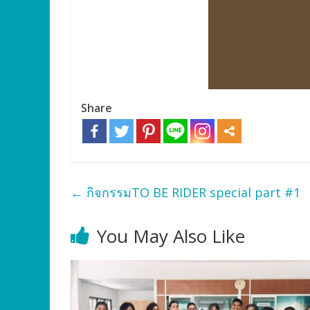
Share
←
กิจกรรมTO BE RIDER special part #1
You May Also Like