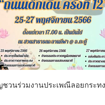
ชิญชวนร่วมงานประเพณีลอยกระท