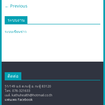
← Previous
ระบบงาน
ระบบเขียนข่าว
ติดต่อ
51/149 ม.6 ต.กะทู้ อ. กะทู้ 83120
โทร. 076-321633
เมล์. kathuhealth@hotmail.co.th
แฟนเพจ Facebook