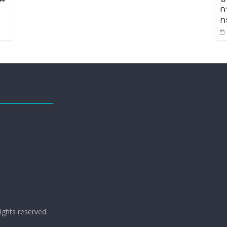
ก
กะ
 rights reserved.