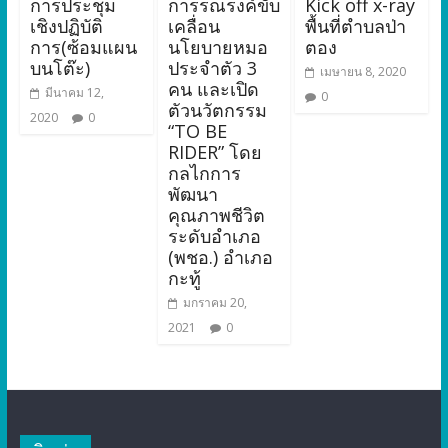
การประชุม
การรณรงค์ขับ
Kick off x-ray
เชิงปฏิบัติ
เคลื่อน
พื้นที่ตำบลป่า
การ(ซ้อมแผน
นโยบายหมอ
ตอง
บนโต๊ะ)
ประจำตัว 3
เมษายน 8, 2020
คน และเปิด
มีนาคม 12,
0
ตัวนวัตกรรม
2020
0
“TO BE
RIDER” โดย
กลไกการ
พัฒนา
คุณภาพชีวิต
ระดับอำเภอ
(พชอ.) อำเภอ
กะทู้
มกราคม 20,
2021
0