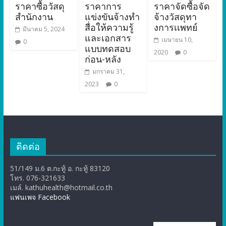
ราคาซื้อวัสดุ
ราคาการ
ราคาจัดซื้อจัด
สำนักงาน
แข่งขันจ้างทำ
จ้างวัสดุทา
สื่อให้ความรู้
งการเเพทย์
มีนาคม 5, 2024
และเอกสาร
เมษายน 10,
0
แบบทดสอบ
2020
0
ก่อน-หลัง
มกราคม 31,
2023
0
ติดต่อ
51/149 ม.6 ต.กะทู้ อ. กะทู้ 83120
โทร. 076-321633
เมล์. kathuhealth@hotmail.co.th
แฟนเพจ Facebook