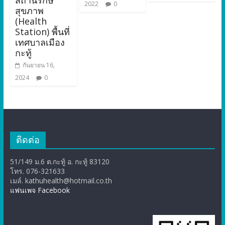
สถานีรักษ์
2022
0
สุขภาพ
(Health
Station) พื้นที่
เทศบาลเมือง
กะทู้
กันยายน 16,
2024
0
ติดต่อ
51/149 ม.6 ต.กะทู้ อ. กะทู้ 83120
โทร. 076-321633
เมล์. kathuhealth@hotmail.co.th
แฟนเพจ Facebook